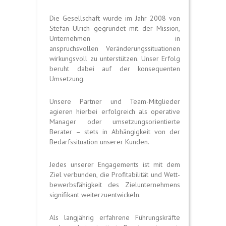
Die Gesellschaft wurde im Jahr 2008 von
Stefan Ulrich gegründet mit der Mission,
Unternehmen in
anspruchsvollen Veränderungssituationen
wirkungsvoll zu unterstützen. Unser Erfolg
beruht dabei auf der konsequenten
Umsetzung.
Unsere Partner und Team-Mitglieder
agieren hier­bei erfolg­reich als operative
Manager oder um­set­­­zungs­­orien­­­tierte
Berater – stets in Abhängigkeit von der
Bedarfssituation unserer Kunden.
Jedes unserer Engagements ist mit dem
Ziel verbunden, die Profitabilität und Wett­
bewerbs­­fähig­keit des Ziel­unternehmens
signifikant weiter­zuentwickeln.
Als langjährig erfahrene Führungskräfte