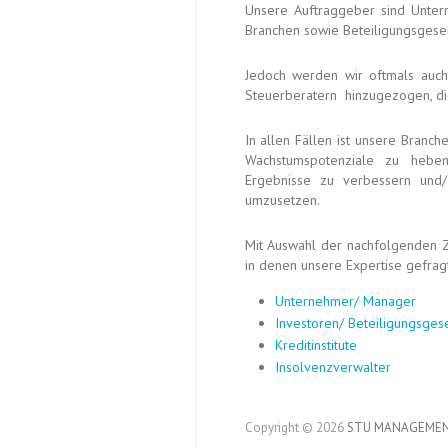
Unsere Auftraggeber sind Unter
Branchen sowie Be­tei­ligungs­gesel
Jedoch werden wir oftmals auch 
Steuer­beratern hinzu­gezogen, di
In allen Fällen ist unsere Branc
Wachstums­potenziale zu heben,
Ergebnisse zu verbessern und/ 
umzusetzen.
Mit Auswahl der nachfolgenden Zie
in denen unsere Expertise gefragt 
Unternehmer/ Manager
Investoren/ Beteiligungsgese
Kreditinstitute
Insolvenzverwalter
Copyright © 2026
STU MANAGEMEN