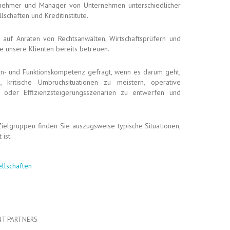
nehmer und Manager von Unternehmen unter­schied­licher
lschaften und Kreditinstitute.
auf Anraten von Rechts­anwälten, Wirtschafts­prüfern und
e unsere Klienten bereits betreuen.
hen- und Funktions­kompetenz gefragt, wenn es darum geht,
 kritische Umbruch­situationen zu meistern, operative
oder Effizienz­steigerungs­szenarien zu entwerfen und
l­gruppen finden Sie aus­zugs­weise typische Situationen,
ist:
llschaften
T PARTNERS